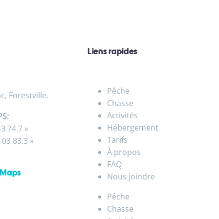
Liens rapides
Pêche
, Forestville.
Chasse
Activités
PS:
Hébergement
3 74.7 »
Tarifs
 03 83.3 »
À propos
FAQ
e Maps
Nous joindre
Pêche
Chasse