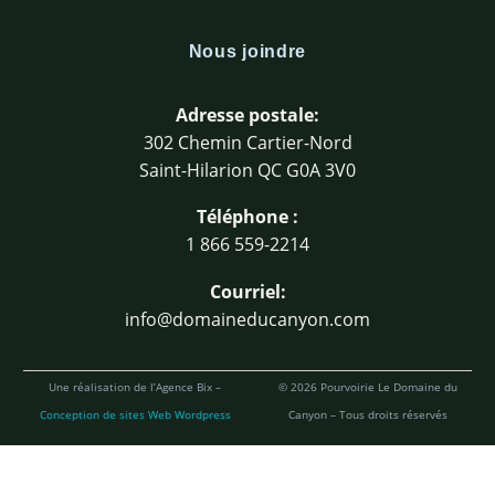
Nous joindre
Adresse postale:
302 Chemin Cartier-Nord
Saint-Hilarion QC G0A 3V0
Téléphone :
1 866 559-2214
Courriel:
info@domaineducanyon.com
Une réalisation de l’Agence Bix –
© 2026 Pourvoirie Le Domaine du
Conception de sites Web Wordpress
Canyon – Tous droits réservés